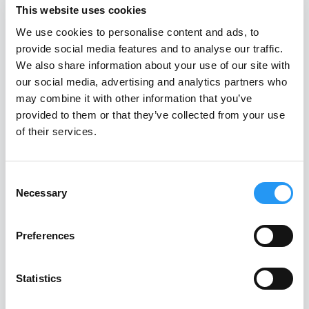
Projekt AutoOPP 2.0:
This website uses cookies
Effizienzsteigerung beim
We use cookies to personalise content and ads, to
Einkauf und der Fertigung
provide social media features and to analyse our traffic.
von Bauteilen
We also share information about your use of our site with
our social media, advertising and analytics partners who
READ MORE
may combine it with other information that you’ve
provided to them or that they’ve collected from your use
of their services.
BLOG ARTICLE
Consent
Necessary
Selection
Preferences
Statistics