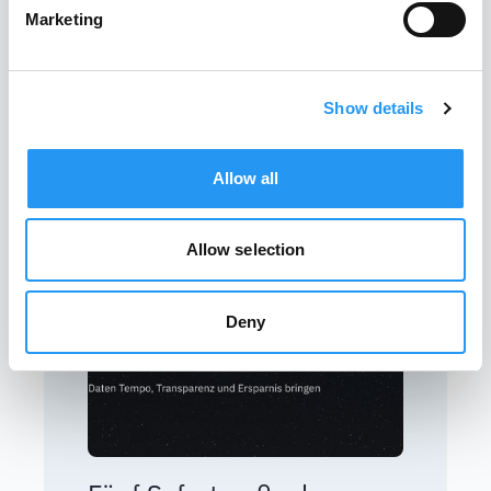
Technischer Einkauf im
Marketing
Maschinenbau: Die 10
größten Bremsklötze und
wie Sie diese lösen
Show details
READ MORE
Allow all
BLOG ARTICLE
Allow selection
Deny