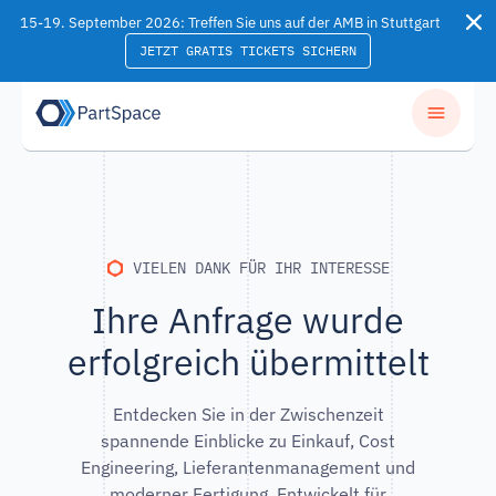
Skip to content
15-19. September 2026: Treffen Sie uns auf der AMB in Stuttgart
JETZT GRATIS TICKETS SICHERN
VIELEN DANK FÜR IHR INTERESSE
Ihre Anfrage wurde
erfolgreich übermittelt
Entdecken Sie in der Zwischenzeit
spannende Einblicke zu Einkauf, Cost
Engineering, Lieferantenmanagement und
moderner Fertigung. Entwickelt für