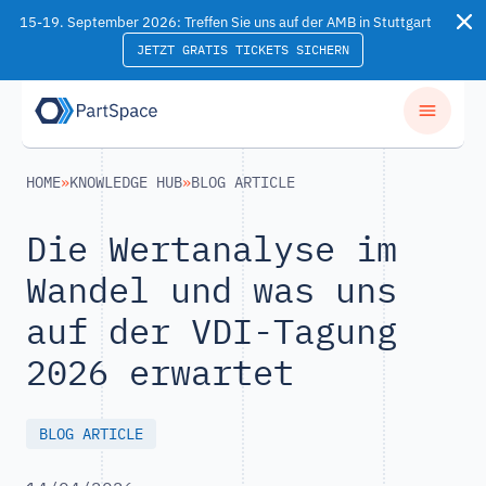
Skip to content
15-19. September 2026: Treffen Sie uns auf der AMB in Stuttgart
JETZT GRATIS TICKETS SICHERN
HOME
»
KNOWLEDGE HUB
»
BLOG ARTICLE
Die Wertanalyse im
Wandel und was uns
auf der VDI-Tagung
2026 erwartet
BLOG ARTICLE