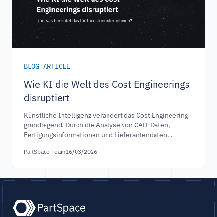
erschließen.
BLOG ARTICLE
Wie KI die Welt des Cost Engineerings
disruptiert
Künstliche Intelligenz verändert das Cost Engineering
grundlegend. Durch die Analyse von CAD-Daten,
Fertigungsinformationen und Lieferantendaten
entstehen frühzeitig belastbare Kostenindikationen.
PartSpace Team
16/03/2026
Dadurch entwickelt sich Cost Engineering von einer
reaktiven Kalkulation zu einem strategischen
Steuerungsinstrument für Engineering, Einkauf und
Supply Chain.