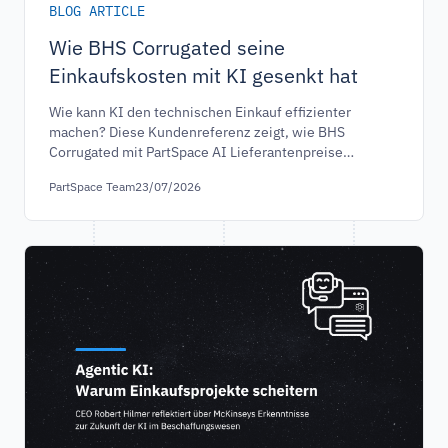
BLOG ARTICLE
Wie BHS Corrugated seine
Einkaufskosten mit KI gesenkt hat
Wie kann KI den technischen Einkauf effizienter
machen? Diese Kundenreferenz zeigt, wie BHS
Corrugated mit PartSpace AI Lieferantenpreise
validiert, CAD-Daten analysiert und durch
PartSpace Team
23/07/2026
datenbasierte Entscheidungen messbare Einsparungen
im technischen Einkauf erzielt.