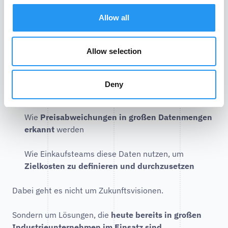
Allow all
Gezeigt wird unter anderem:
Wie technische Zeichnungen in
kostenrelevante
Allow selection
Daten
überführt werden
Wie
Kostentreiber automatisch identifiziert
Deny
werden
Wie
Preisabweichungen in großen Datenmengen
erkannt
werden
Wie Einkaufsteams diese Daten nutzen, um
Zielkosten zu definieren und durchzusetzen
Dabei geht es nicht um Zukunftsvisionen.
Sondern um Lösungen, die
heute bereits in großen
Industrieunternehmen im Einsatz sind
.