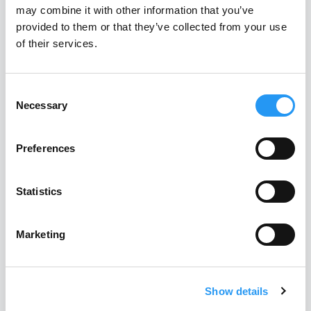
may combine it with other information that you’ve
Projektbasiert
provided to them or that they’ve collected from your use
of their services.
Auf einzelne Komponenten begrenzt
Consent
Mit PartSpace hingegen wird derselbe Ansatz:
Necessary
Selection
Auf gesamte Portfolios angewendet
Preferences
Kontinuierlich genutzt
Statistics
Automatisiert umgesetzt
Marketing
Was auf der VDI-Tagung gezeigt wird
Gemeinsam mit Siemens präsentiert PartSpace eine
Show details
konkreten Anwendung – nicht die Theorie
.