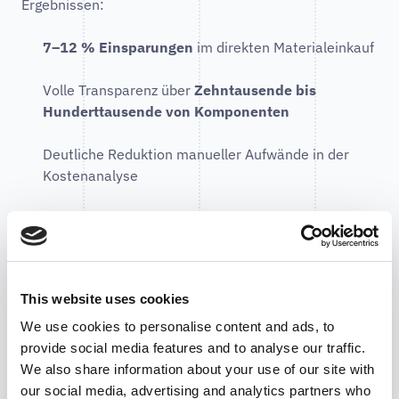
Ergebnissen:
7–12 % Einsparungen
im direkten Materialeinkauf
Volle Transparenz über
Zehntausende bis
Hunderttausende von Komponenten
Deutliche Reduktion manueller Aufwände in der
Kostenanalyse
Schnellere Entscheidungsprozesse im Einkauf
Bessere Abstimmung zwischen Engineering und
Einkauf
This website uses cookies
Der entscheidende Unterschied liegt in der
We use cookies to personalise content and ads, to
Skalierbarkeit
.
provide social media features and to analyse our traffic.
We also share information about your use of our site with
Traditionelle Wertanalyse ist meist:
our social media, advertising and analytics partners who