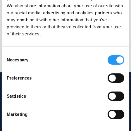
Nutze
Mobility GmbH
We also share information about your use of our site with
Qualit
our social media, advertising and analytics partners who
may combine it with other information that you’ve
Gerrit
provided to them or that they’ve collected from your use
of their services.
Plannin
Consent
Necessary
Selection
Preferences
Statistics
KI-gestützte Insights in Konstruktions- und
Beschaffungsdaten.
Marketing
Made with
and
in Bavaria