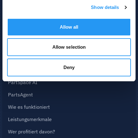
Show details
BLEIBEN SIE AUF DEM NEUESTEN STAND
Allow all
NEWSLETTER-ANMELDUNG
Allow selection
Deny
UNSERE PLATTFORM
PartSpace AI
PartsAgent
Wie es funktioniert
Leistungsmerkmale
Wer profitiert davon?