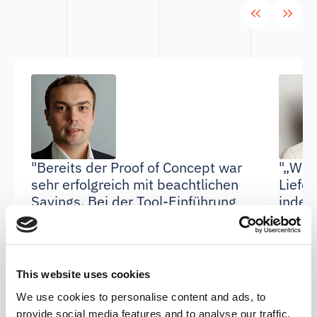
"Bereits der Proof of Concept war
"„Wir
sehr erfolgreich mit beachtlichen
Liefer
Savings. Bei der Tool-Einführung
indem
und Schnittstellenerstellung hat
400 v
uns das PartSpace-Team
Fertig
kompetent unterstützt."
Einka
abgew
This website uses cookies
das Po
Waldemar Frank
We use cookies to personalise content and ads, to
und s
provide social media features and to analyse our traffic.
Head of Manufacturing Intelligence, Siemens