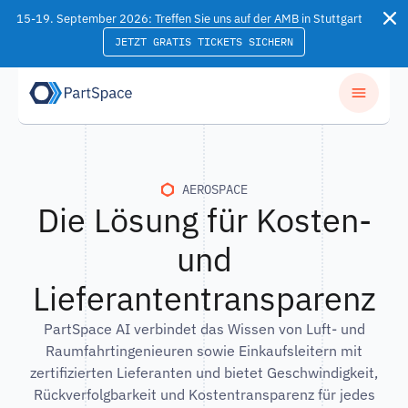
Skip to content
15-19. September 2026: Treffen Sie uns auf der AMB in Stuttgart
JETZT GRATIS TICKETS SICHERN
AEROSPACE
Die Lösung für Kosten-
und
Lieferantentransparenz
PartSpace AI verbindet das Wissen von Luft- und
Raumfahrtingenieuren sowie Einkaufsleitern mit
zertifizierten Lieferanten und bietet Geschwindigkeit,
Rückverfolgbarkeit und Kostentransparenz für jedes