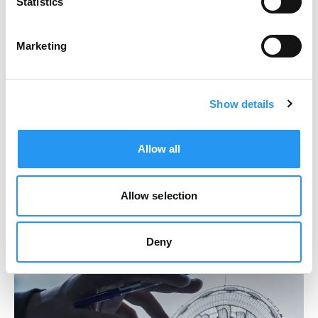
Statistics
Von der Entwicklung bis
zum Einkauf
Marketing
Von der Entwicklung über die Fertigung bis zur
Zertifizierung steigert PartSpace AI die Effizienz,
Transparenz und Prozesssicherheit in der gesamten
Show details
Luft- und Raumfahrt-Supply-Chain.
Allow all
UNSERE LÖSUNG
Allow selection
Deny