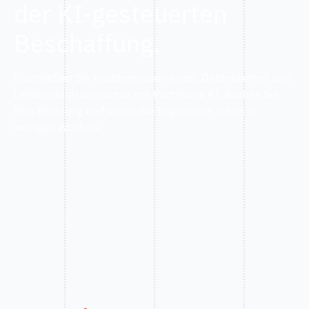
der KI-gesteuerten
Beschaffung.
Erschließen Sie Kosteneinsparungen, Datenklarheit und
Lieferantentransparenz mit PartSpace AI. Buchen Sie
Ihre Beratung und sehen Sie Ergebnisse schon in
wenigen Wochen.