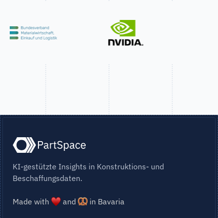
KI-gestützte Insights in Konstruktions- und
Beschaffungsdaten.
Made with
and
in Bavaria