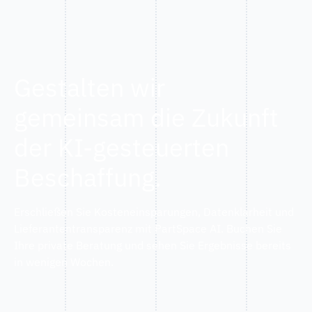
Gestalten wir
gemeinsam die Zukunft
der KI-gesteuerten
Beschaffung.
Erschließen Sie Kosteneinsparungen, Datenklarheit und
Lieferantentransparenz mit PartSpace AI. Buchen Sie
Ihre private Beratung und sehen Sie Ergebnisse bereits
in wenigen Wochen.