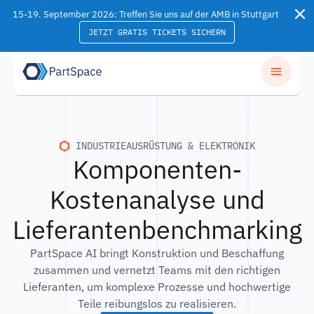
Skip to content
15-19. September 2026: Treffen Sie uns auf der AMB in Stuttgart
JETZT GRATIS TICKETS SICHERN
INDUSTRIEAUSRÜSTUNG & ELEKTRONIK
Komponenten-
Kostenanalyse und
Lieferantenbenchmarking
PartSpace AI bringt Konstruktion und Beschaffung
zusammen und vernetzt Teams mit den richtigen
Lieferanten, um komplexe Prozesse und hochwertige
Teile reibungslos zu realisieren.