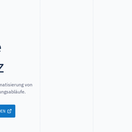
e
z
matisierung von
ungsabläufe.
DEN