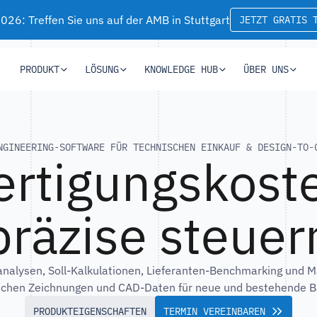
26: Treffen Sie uns auf der AMB in Stuttgart
JETZT GRATIS 
PRODUKT
LÖSUNG
KNOWLEDGE HUB
ÜBER UNS
NGINEERING-SOFTWARE FÜR TECHNISCHEN EINKAUF & DESIGN-TO-
ertigungskost
präzise steuer
analysen, Soll-Kalkulationen, Lieferanten-Benchmarking und M
schen Zeichnungen und CAD-Daten für neue und bestehende Ba
PRODUKTEIGENSCHAFTEN
TERMIN VEREINBAREN