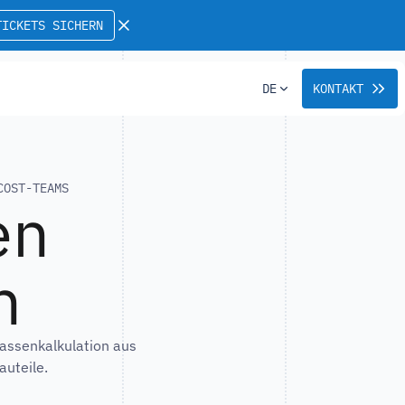
TICKETS SICHERN
DE
KONTAKT
COST-TEAMS
en
n
assenkalkulation aus
uteile.