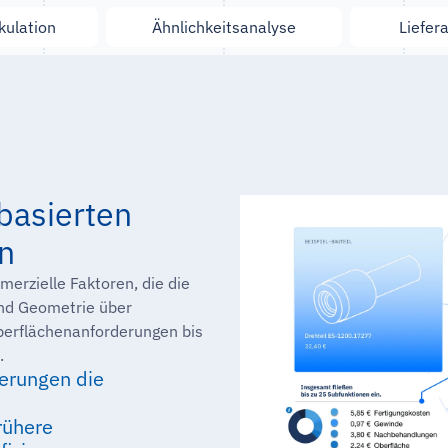
kulation
Ähnlichkeitsanalyse
Liefer
basierten
en
erzielle Faktoren, die die
und Geometrie über
berflächenanforderungen bis
.
derungen die
rühere