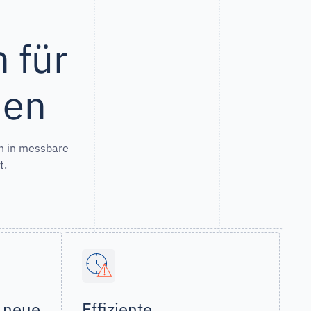
 für
den
en in messbare
t.
r neue
Effiziente