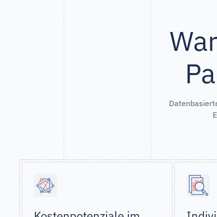
War
Pa
Datenbasierte
E
Kostenpotenziale im
Indiv