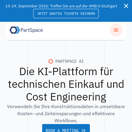
Skip to content
15-19. September 2026: Treffen Sie uns auf der AMB in Stuttgart
JETZT GRATIS TICKETS SICHERN
PARTSPACE AI
Die KI-Plattform für
technischen Einkauf und
Cost Engineering
Verwandeln Sie Ihre Konstruktionsdaten in umsetzbare
Kosten- und Zeiteinsparungen und effektivere
Workflows.
BOOK A MEETING