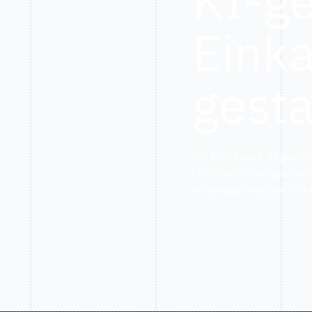
Eink
gesta
Mit PartSpace AI gewin
Lieferantentransparenz
in wenigen Wochen echt