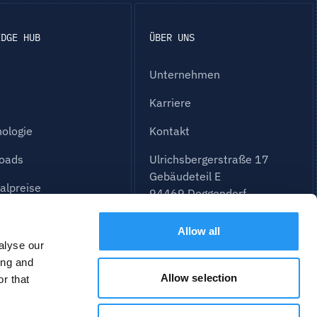
EDGE HUB
ÜBER UNS
l
Unternehmen
Karriere
ologie
Kontakt
oads
Ulrichsbergerstraße 17
Gebäudeteil E
alpreise
94469 Deggendorf
 gestellte Fragen
info@partspace.io
Allow all
alyse our
+49 9914022800
ing and
Allow selection
r that