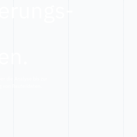
erungs-
en.
r die Analyse bis zur
g von Bauteildaten.