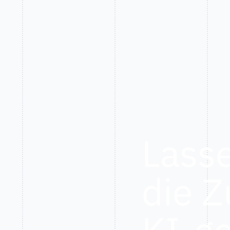
Lasse
die Z
KI-ge