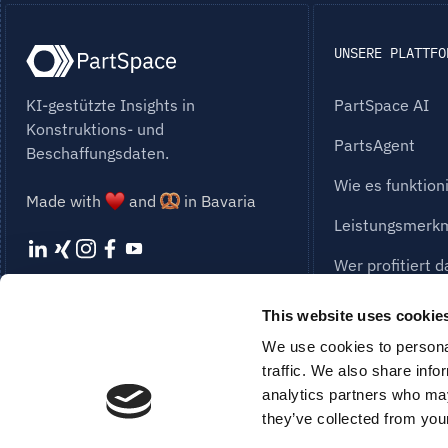
UNSERE PLATTFO
KI-gestützte Insights in
PartSpace AI
Konstruktions- und
PartsAgent
Beschaffungsdaten.
Wie es funktion
Made with
and
in Bavaria
Leistungsmerk
Wer profitiert 
Unsere Lösung
BLEIBEN SIE AUF DEM NEUESTEN
This website uses cookie
STAND
Cost Engineerin
We use cookies to personal
NEWSLETTER-ANMELDUNG
traffic. We also share info
Einkaufssoftwa
analytics partners who may
they’ve collected from your
ROI-Rechner