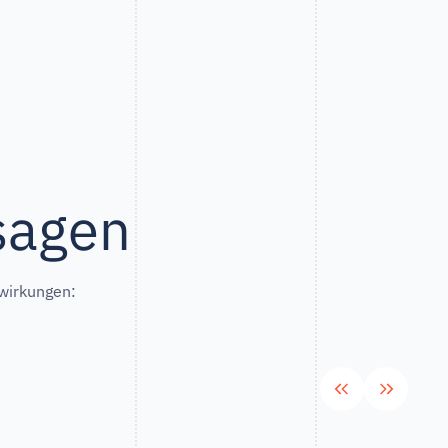
sagen
swirkungen: