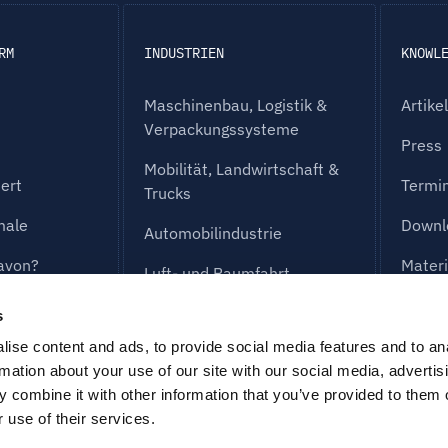
RM
INDUSTRIEN
KNOWL
Maschinenbau, Logistik &
Artike
Verpackungssysteme
Press
Mobilität, Landwirtschaft &
iert
Termin
Trucks
male
Downl
Automobilindustrie
davon?
Materi
Luft- und Raumfahrt
Häufig
Industrielle Ausrüstung &
s
Elektronik
g
ise content and ads, to provide social media features and to an
rmation about your use of our site with our social media, advertis
Medizintechnik
re
 combine it with other information that you’ve provided to them o
 use of their services.