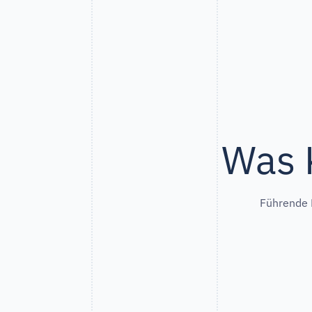
Was 
Führende H