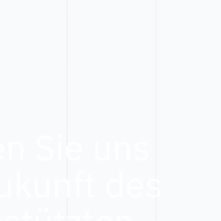
n Sie uns
ukunft des
stützten