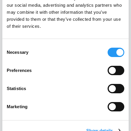
our social media, advertising and analytics partners who
may combine it with other information that you’ve
ERFOLGSGESCHICHTEN
provided to them or that they’ve collected from your use
Was Kunden über uns
of their services.
sagen
Consent
Necessary
Selection
Führende Hersteller vertrauen PartSpace AI. So
beschreiben sie die Auswirkungen:
Preferences
Statistics
Marketing
Show details